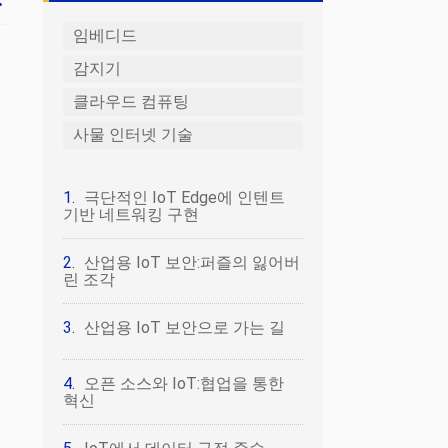
임베디드
감지기
클라우드 컴퓨팅
사물 인터넷 기술
극단적인 IoT Edge에 인텐트
기반 네트워킹 구현
산업용 IoT 보안:퍼즐의 잃어버
린 조각
산업용 IoT 보안으로 가는 길
오픈 소스와 IoT:협업을 통한
혁신