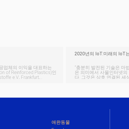
2020년의 IoT:미래의 I
가공업체의 이익을 대표하는
“충분히 발전된 기술은 마법과 구별할 수 없습
f Reinforced Plastics)인
은 의미에서 사물인터넷의 
offe e.V., Frankfurt,
다. 그것은 상호 연결된 세
 11월 7일에 가상으로 발표했습
혁신입니다. 원격 측정, 인
 혁신적인 제품/응용 프로그
문과 일상 생활에 혁명을 가져왔습니다. 그럼에
 가지 범주에서 지속 가능한
초기 단계에 있으며 아직 
갈수록 더 많은 장치가 서
를 용이하게 하는 네트워크
애완동물