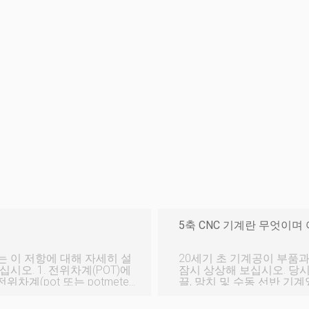
5축 CNC 기계란 무엇이며
 이 저항에 대해 자세히 설
20세기 초 기계공이 부품
시오. 1. 전위차계(POT)에
잠시 상상해 보십시오. 당
끌, 망치 및 수동 선반 기계였습
저항을 수동으로 변경하는 3
초의 컴퓨터 수치 제어(CN
기는 조정 가능한 출력 전압
다. 그리고 그 이후로 CNC 가공 기술은 펀치 카드로 제어되는 단순한 3