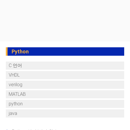
Python
C 언어
VHDL
verilog
MATLAB
python
java