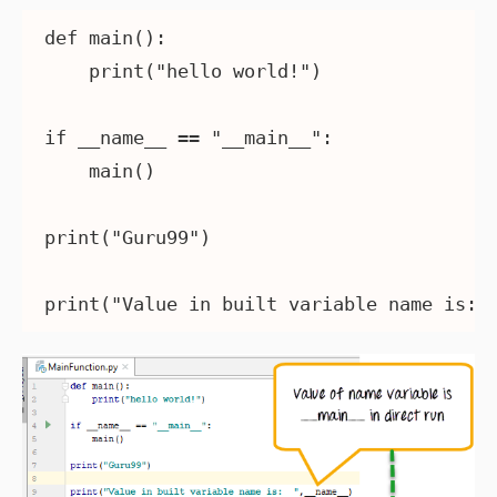
def main():

    print("hello world!")

if __name__ == "__main__":

    main()

print("Guru99")
