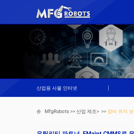
산업용 사물 인터넷
|
MfgRobots
>>
산업 제조
> >>
장비 유지 보
유틸리티 파트너, EMaint CMMS로 