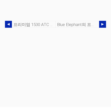
프리미엄 1530 ATC CNC 5×10 목공 기계 호주로 배송
Blue Elephant의 프리미엄 멀티헤드 1325 목재 CNC 라우터(로터리 장치 포함) - 현재 뉴질랜드 오클랜드로 배송 중