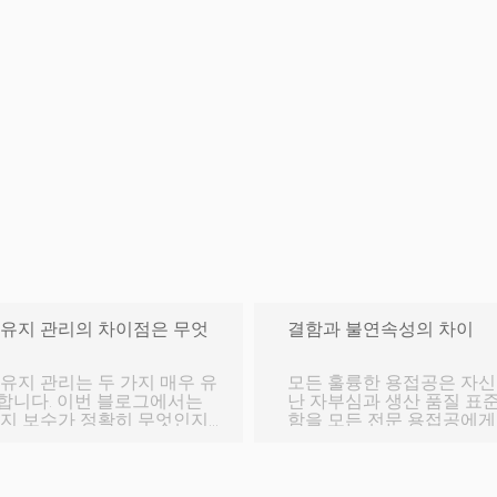
 유지 관리의 차이점은 무엇
결함과 불연속성의 차이
유지 관리는 두 가지 매우 유
모든 훌륭한 용접공은 자신
합니다. 이번 블로그에서는
난 자부심과 생산 품질 표
유지 보수가 정확히 무엇인지
함을 모든 전문 용접공에게 
리지만 몇 가지 중요한 차이
적으로 들리지만 반드시 동의어는 아닙니다
 무엇입니까? 시작하겠습니
용접 불연속성은 용접에서 
는
된 것입니다. 이는 다양한 다공성 불완전한 융합 또는 관절 침투 허용되
. 이 유지 보수는 자산 고장
지 않는 프로필 미묘한 찢어짐 및 균열 용접 결함