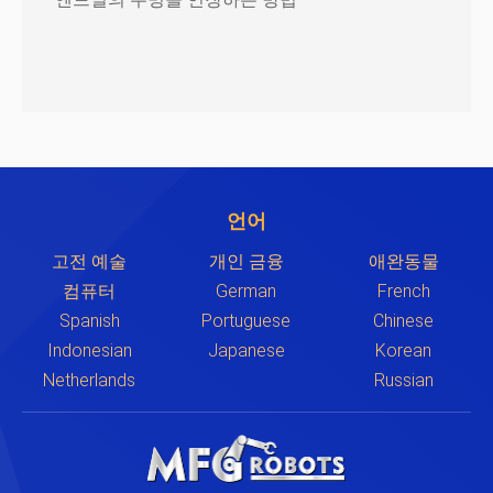
언어
고전 예술
개인 금융
애완동물
컴퓨터
German
French
Spanish
Portuguese
Chinese
Indonesian
Japanese
Korean
Netherlands
Russian