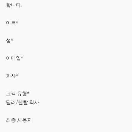
합니다.
이름*
성*
이메일*
회사*
고객 유형*
딜러/렌탈 회사
최종 사용자