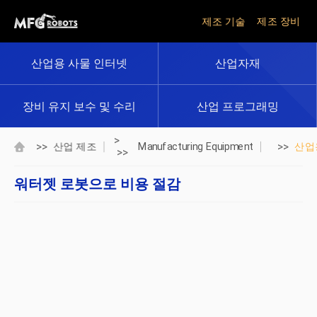
제조 기술
제조 장비
산업용 사물 인터넷
산업자재
장비 유지 보수 및 수리
산업 프로그래밍
>
>>
>>
산업 제조
Manufacturing Equipment
산업
>>
워터젯 로봇으로 비용 절감