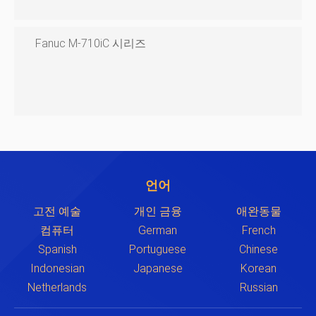
Fanuc M-710iC 시리즈
언어
고전 예술
개인 금융
애완동물
컴퓨터
German
French
Spanish
Portuguese
Chinese
Indonesian
Japanese
Korean
Netherlands
Russian