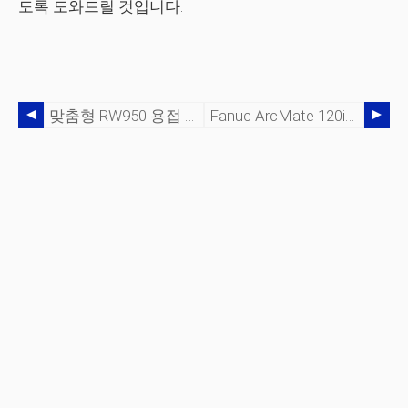
도록 도와드릴 것입니다.
맞춤형 RW950 용접 셀로 용접 응용 프로그램 간소화
Fanuc ArcMate 120iB/10L로 순조롭게 진행 중