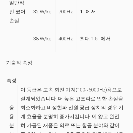
일반적
인 코어
32 W/kg
700Hz
1T에서
손실
38 W/kg
400Hz
최대 1.5T에서
기술적 속성
속성
이 등급은 고속 회전 기계(100~5000Hz)용으로
설계되었습니다. 더 높은 고조파로 인한 손실을
응
최소화하고 비정현파 전원 공급 장치의 경우 기
용
계 효율을 분명히 증가시킵니다. 이 얇고 완전
분
히 가공된 재종은 의료 또는 항공 분야와 같이