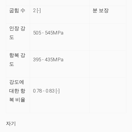
굽힘 수
2 [-]
분 보장
인장 강
505 - 545MPa
도
항복 강
395 - 435MPa
도
강도에
대한 항
0.78 - 0.83 [-]
복 비율
자기