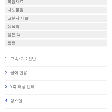
복합재료
나노물질
고분자 재료
생물학
물든 색
향료
고속 CNC 선반
쿨에 인용
Y축 터닝 센터
텅스텐