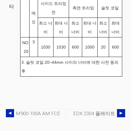
사이드 트리밍
타
측면 트리밍
슬릿 코일
전
메
모
최소 너
최대 너
최소
최대 너
최소
최대
비
비
너비
비
너비
너비
3
NO
1030
1030
600
1000
20
600
20
3. 슬릿 코일:20~44mm 사이의 너비에 대한 사전 동의
후
M900-100A AM FCE
EDX 2304 플레이트