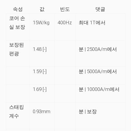
속성
값
빈도
댓글
코어 손
15W/kg
400Hz
최대 1T에서
실 보장
보장된
1.48 [-]
분 | 2500A/m에서
편광
1.59 [-]
분 | 5000A/m에서
1.69 [-]
분 | 10000A/m에서
스태킹
0.93mm
분 | 보장
계수