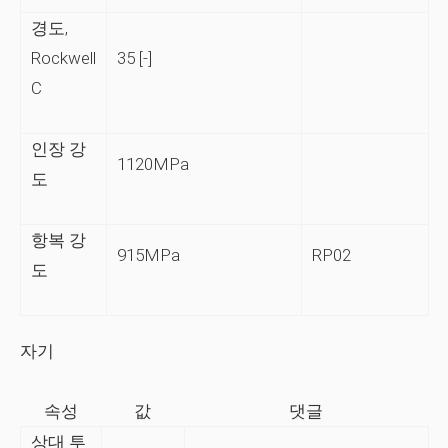
경도,
Rockwell
35 [-]
C
인장 강
1120MPa
도
항복 강
915MPa
RP02
도
자기
속성
값
댓글
상대 투