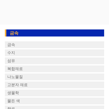
금속
금속
수지
섬유
복합재료
나노물질
고분자 재료
생물학
물든 색
향료