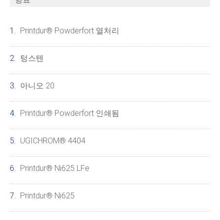
Printdur® Powderfort 열처리
텅스텐
아니오 20
Printdur® Powderfort 인쇄됨
UGICHROM® 4404
Printdur® Ni625 LFe
Printdur® Ni625