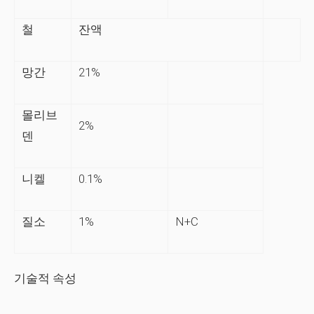
철
잔액
망간
21%
몰리브
2%
덴
니켈
0.1%
질소
1%
N+C
기술적 속성