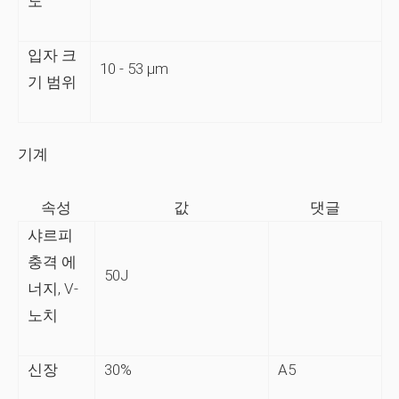
도
입자 크
10 - 53 µm
기 범위
기계
속성
값
댓글
샤르피
충격 에
50J
너지, V-
노치
신장
30%
A5