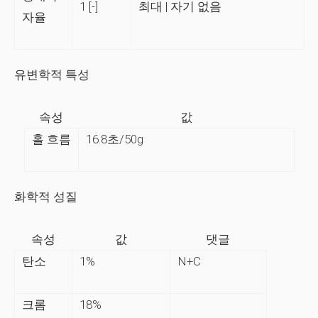
1 [-]
최대 | 자기 없음
자율
유변학적 특성
속성
값
홀 흐름
16.8초/50g
화학적 성질
속성
값
댓글
탄소
1%
N+C
크롬
18%