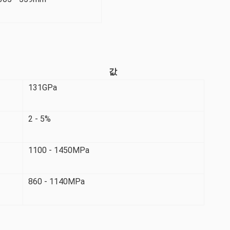
값
131GPa
2 - 5%
1100 - 1450MPa
860 - 1140MPa