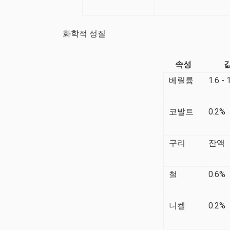
화학적 성질
속성
베릴륨
1.6 - 
코발트
0.2%
구리
잔액
철
0.6%
니켈
0.2%