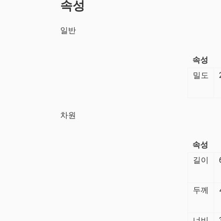
속성
일반
속성
밀도
차원
속성
길이
두께
너비