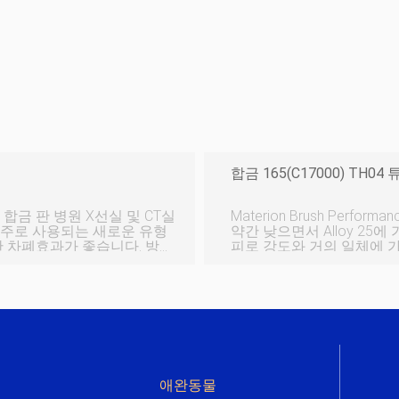
합금 165(C17000) TH04
Materion Brush Perfor
 주로 사용되는 새로운 유형
약간 낮으면서 Alloy 25에
한 차폐효과가 좋습니다. 방사
피로 강도와 거의 일체에 가
 높은 원자 번호로 인해 이
속성 온도 값 밀도 23.0 °C 8.41g/cm³ 차원 속성 값 외경 9.5 - 76mm 기
 납판도 일정한 방사선 차폐
 나쁩니다. 납판은 저렴하고
반적이지만 납은 인체에 극도
와 환경을
애완동물