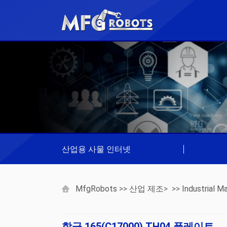
산업용 사물 인터넷
|
MfgRobots
>>
산업 제조
> >>
Industrial Ma
합금 165(C17000) TH04 플레이트