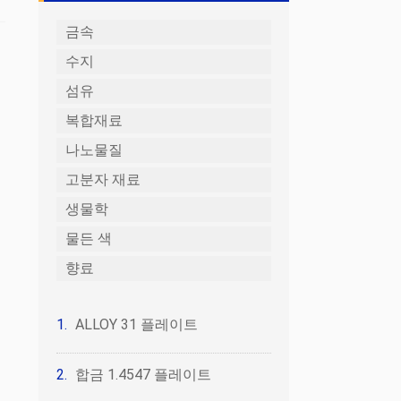
금속
수지
섬유
복합재료
나노물질
고분자 재료
생물학
물든 색
향료
ALLOY 31 플레이트
합금 1.4547 플레이트