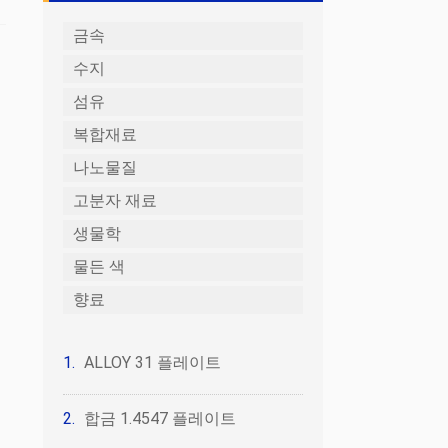
금속
수지
섬유
복합재료
나노물질
고분자 재료
생물학
물든 색
향료
ALLOY 31 플레이트
합금 1.4547 플레이트