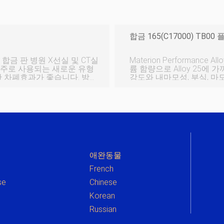
합금 165(C17000) TB0
Materion Performance
 주로 사용되는 새로운 유형
륨 함량으로 Alloy 25에
한 차폐효과가 좋습니다. 방사
강도와 내마모성, 부식, 마모 
 높은 원자 번호로 인해 이
성 온도 값 밀도 23.0 °C 8.41g/cm³ 차원 속성 값 길이 610 - 3200mm 두
 납판도 일정한 방사선 차폐
께 12.7 - 203.2mm 너비 305 - 559mm 기계 속성 온도 값 탄성 계수 23.0
 나쁩니다. 납판은 저렴하고
°C
반적이지만 납은 인체에 극도
와 환경을
애완동물
French
se
Chinese
e
Korean
Russian