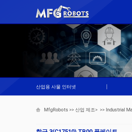
산업용 사물 인터넷
|
MfgRobots
>>
산업 제조
> >>
Industrial Ma
합금 3(C17510) TB00 플레이트