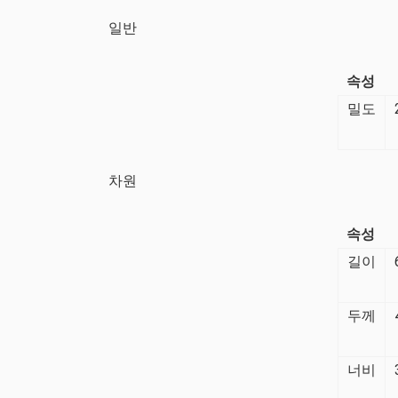
일반
속성
밀도
차원
속성
길이
두께
너비