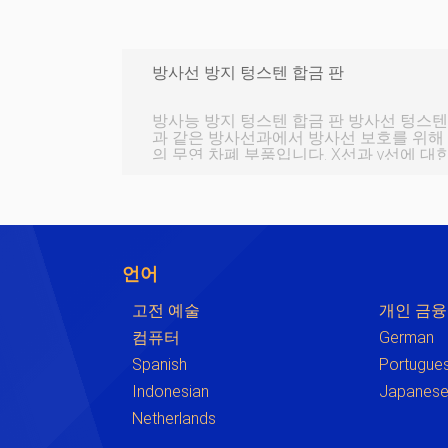
방사선 방지 텅스텐 합금 판
방사능 방지 텅스텐 합금 판 방사선 텅스텐 합금 판 병원 X선실 및 CT실
과 같은 방사선과에서 방사선 보호를 위해
의 무연 차폐 부품입니다. X선과 γ선에 대
선 텅스텐 합금 판 이 플레이트는 고밀도 및
상적인 X선 차폐 성능을 가지고 있습니다.
성능을 가지고 있지만 텅스텐 합금 판보다
일정한 보호 효과를 가질 수 있는 것이 일
로 유해한 중금속이 축적되어 인체에 들어
언어
고전 예술
개인 금융
컴퓨터
German
Spanish
Portugue
Indonesian
Japanes
Netherlands