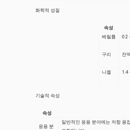
화학적 성질
속성
베릴륨
0.2 
구리
잔
니켈
1.4 
기술적 속성
속성
일반적인 응용 분야에는 저항 용접
응용 분