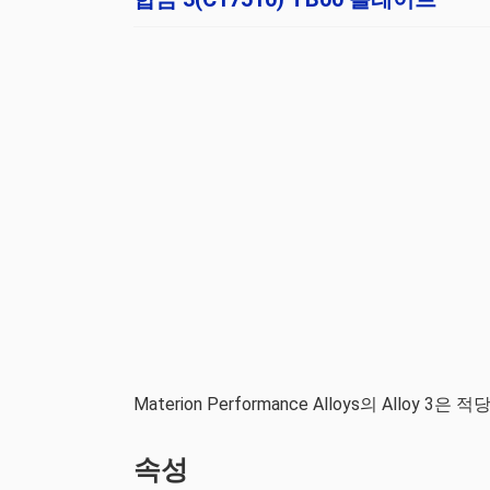
Materion Performance Alloys의 All
속성