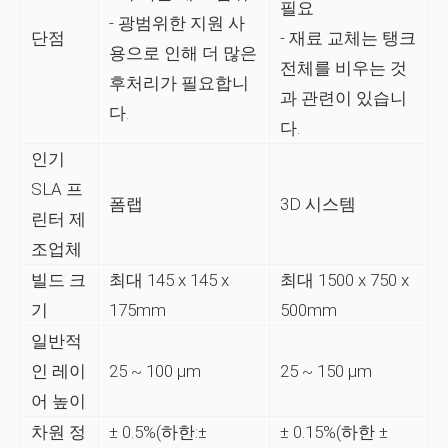
필요
- 광범위한 지원 사
단점
- 재료 교체는 탱크
용으로 인해 더 많은
전체를 비우는 것
후처리가 필요합니
과 관련이 있습니
다.
다.
인기
SLA 프
폼랩
3D 시스템
린터 제
조업체
빌드 크
최대 145 x 145 x
최대 1500 x 750 x
기
175mm
500mm
일반적
인 레이
25 ~ 100 µm
25 ~ 150 µm
어 높이
차원 정
± 0.5%(하한:±
± 0.15%(하한 ±