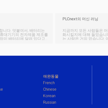
PLCnext의 머신 러닝
합니다. 덧붙여서, 배터리는
지금까지 모든 사람들은 머
 휴대기기의 전자제품 제조를
화시킬지에 대해 들었습니다
는 사람은 거의 없습니다. 
보자 전자 엔지니어라면 다음
을 때 PLCnext 컨트롤
리를 평가하려고 할 가능성
되기를 바랍니다. 이 블로그
의 배터리, 배터리를 고유하
표준으로 변환하고 PLCne
 배터리란 무엇입니까? 배터
해 설명합니다. 진행하지 
. 전통적
Iris 데이터 세트를 사용하
애완동물
French
se
Chinese
e
Korean
Russian