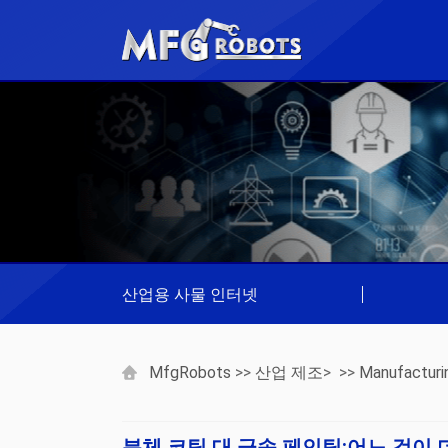
산업용 사물 인터넷
|
MfgRobots
>>
산업 제조
> >>
Manufacturi
분체 코팅 대 금속 페인팅:어느 것이 