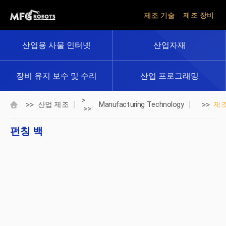
제조 기술
제조 장비
산업용 사물 인터넷
산업자재
장비 유지 보수 및 수리
산업 프로그래밍
>
>>
>>
산업 제조
Manufacturing Technology
제
>>
펀칭 백