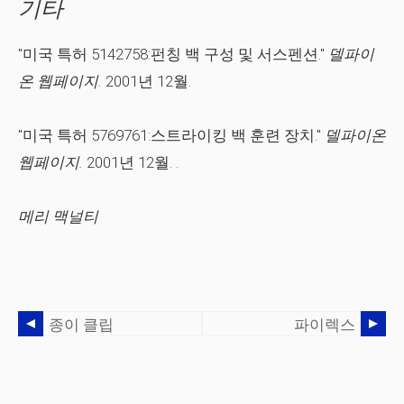
기타
"미국 특허 5142758:펀칭 백 구성 및 서스펜션."
델파이
온 웹페이지.
2001년 12월.
"미국 특허 5769761:스트라이킹 백 훈련 장치."
델파이온
웹페이지.
2001년 12월.
.
메리
맥널티
종이 클립
파이렉스