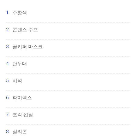
주황색
콘덴스 수프
골키퍼 마스크
단두대
비석
파이렉스
조각 껍질
실리콘