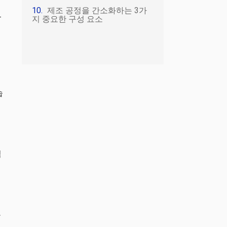
제조 공정을 간소화하는 3가
-
지 중요한 구성 요소
에
습
력
록