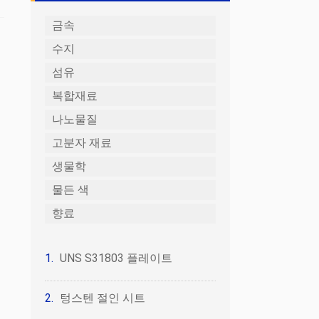
금속
수지
섬유
복합재료
나노물질
고분자 재료
생물학
물든 색
향료
UNS S31803 플레이트
텅스텐 절인 시트