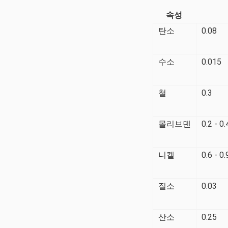
속성
탄소
0.08
수소
0.015
철
0.3
몰리브덴
0.2 - 0.
니켈
0.6 - 0
질소
0.03
산소
0.25