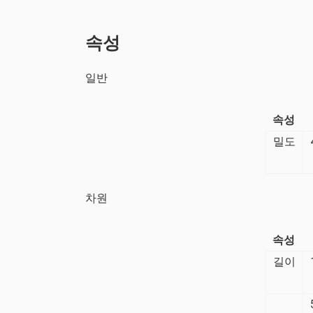
속성
일반
속성
밀도
차원
속성
길이