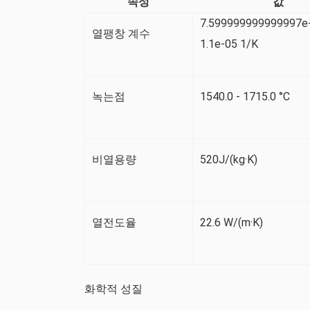
속성
값
7.599999999999997e-
열팽창 계수
1.1e-05 1/K
녹는점
1540.0 - 1715.0 °C
비열용량
520J/(kg·K)
열전도율
22.6 W/(m·K)
화학적 성질