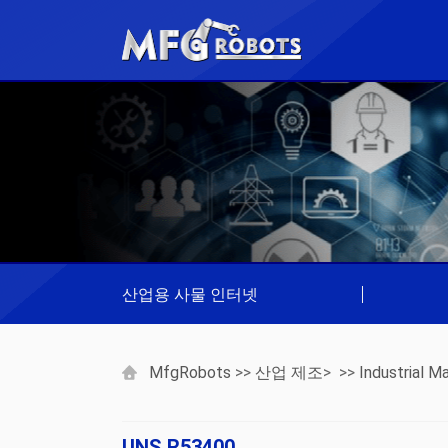
산업용 사물 인터넷
|
MfgRobots
>>
산업 제조
> >>
Industrial Ma
UNS R53400