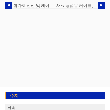
첨가제:전선 및 케이블 응용 분야를 위한 비용 효율적인 착색제
재료:광섬유 케이블(OFC)용 ECCOH
수지
금속