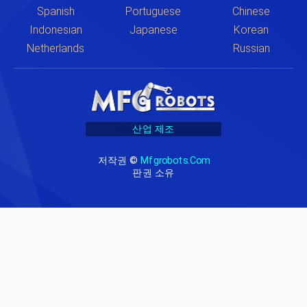
Spanish
Portuguese
Chinese
Indonesian
Japanese
Korean
Netherlands
Russian
산업 제조
저작권 ©
Mfgrobots.com
판권 소유