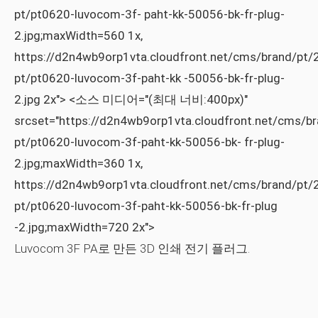
pt/pt0620-luvocom-3f- paht-kk-50056-bk-fr-plug-
2.jpg;maxWidth=560 1x,
https://d2n4wb9orp1vta.cloudfront.net/cms/brand/pt/
pt/pt0620-luvocom-3f-paht-kk -50056-bk-fr-plug-
2.jpg 2x"> <소스 미디어="(최대 너비:400px)"
srcset="https://d2n4wb9orp1vta.cloudfront.net/cms/b
pt/pt0620-luvocom-3f-paht-kk-50056-bk- fr-plug-
2.jpg;maxWidth=360 1x,
https://d2n4wb9orp1vta.cloudfront.net/cms/brand/pt/
pt/pt0620-luvocom-3f-paht-kk-50056-bk-fr-plug
-2.jpg;maxWidth=720 2x">
Luvocom 3F PA로 만든 3D 인쇄 전기 플러그.