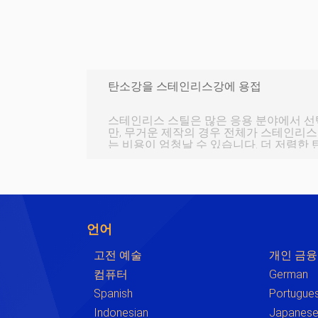
탄소강을 스테인리스강에 용접
스테인리스 스틸은 많은 응용 분야에서 선택
만, 무거운 제작의 경우 전체가 스테인리스
는 비용이 엄청날 수 있습니다. 더 저렴한 탄소강으로 불필요한 부품과
프레임워크를 만들면 대규모 제조 프로젝트
도움이 될 수 있습니다. 이것은 엔지니어가 예를 들어 고열 영역 또는 부
식성 영역과 같은 특정 영역에서만 스테인
정되지 않은 영역을 연강과 일치시킬 수 있는
강과 스테인리스강을 접합하는 것은 정확
언어
고전 예술
개인 금융
컴퓨터
German
Spanish
Portugue
Indonesian
Japanes