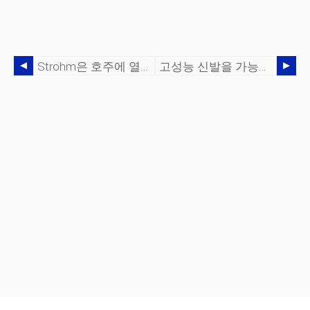
Strohm은 호주에 열가소성 합성 파이프 점퍼 스풀을 공급합니다.
고성능 신발을 가능하게 하는 유연한 탄소 섬유 플레이트