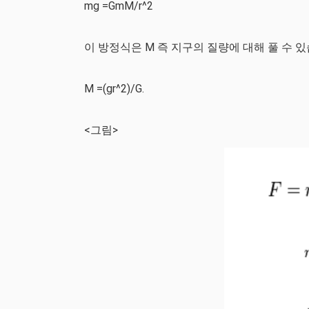
mg =GmM/r^2
이 방정식은 M 즉 지구의 질량에 대해 풀 수 있
M =(gr^2)/G.
<그림>