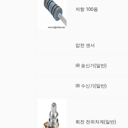
저항 100옴
압전 센서
IR 송신기(일반)
IR 수신기(일반)
회전 전위차계(일반)