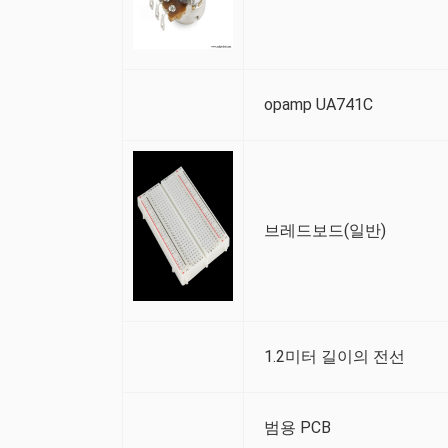
opamp UA741C
브레드보드(일반)
1.2미터 길이의 전선
범용 PCB