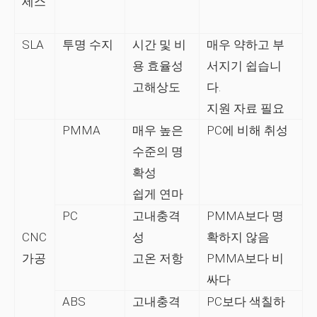
세스
SLA
투명 수지
시간 및 비
매우 약하고 부
용 효율성
서지기 쉽습니
고해상도
다.
지원 자료 필요
PMMA
매우 높은
PC에 비해 취성
수준의 명
확성
쉽게 연마
PC
고내충격
PMMA보다 명
CNC
성
확하지 않음
가공
고온 저항
PMMA보다 비
싸다
ABS
고내충격
PC보다 색칠하