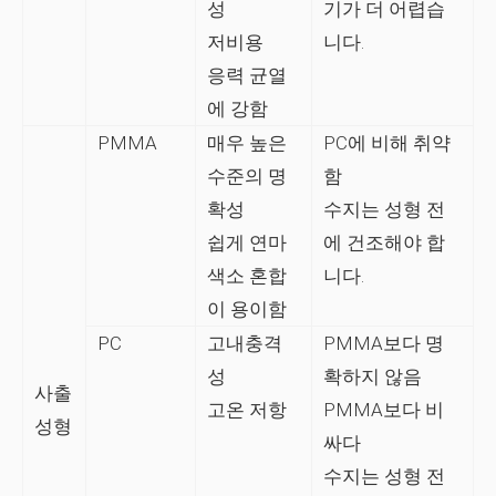
성
기가 더 어렵습
저비용
니다.
응력 균열
에 강함
PMMA
매우 높은
PC에 비해 취약
수준의 명
함
확성
수지는 성형 전
쉽게 연마
에 건조해야 합
색소 혼합
니다.
이 용이함
PC
고내충격
PMMA보다 명
성
확하지 않음
사출
고온 저항
PMMA보다 비
성형
싸다
수지는 성형 전