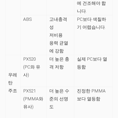
에 건조해야 합
니다.
ABS
고내충격
PC보다 색칠하
성
기 어렵습니다.
저비용
응력 균열
에 강함
PX520
더 높은 충
실제 PC보다 열
(PC와 유
격 저항
등함
우레
사)
탄
주조
PX521
더 높은 수
진정한 PMMA
(PMMA와
준의 선명
보다 열등함
유사)
도