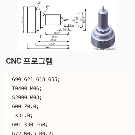
CNC 프로그램
G90 G21 G18 G55;

T0400 M06;

S2000 M03;

G00 Z0.0;

 X31.0;

G01 X30 F60;

G72 W0.5 R0.2;
