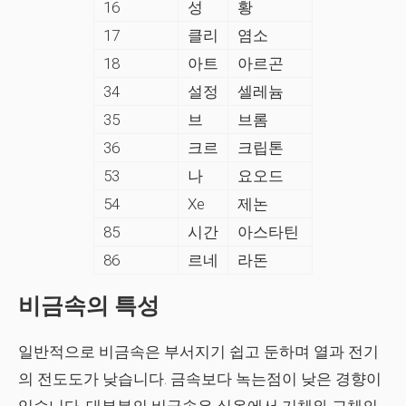
16
성
황
17
클리
염소
18
아트
아르곤
34
설정
셀레늄
35
브
브롬
36
크르
크립톤
53
나
요오드
54
Xe
제논
85
시간
아스타틴
86
르네
라돈
비금속의 특성
일반적으로 비금속은 부서지기 쉽고 둔하며 열과 전기
의 전도도가 낮습니다. 금속보다 녹는점이 낮은 경향이