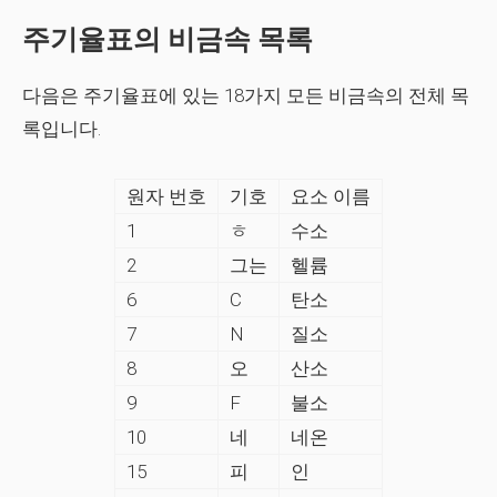
주기율표의 비금속 목록
다음은 주기율표에 있는 18가지 모든 비금속의 전체 목
록입니다.
원자 번호
기호
요소 이름
1
ㅎ
수소
2
그는
헬륨
6
C
탄소
7
N
질소
8
오
산소
9
F
불소
10
네
네온
15
피
인