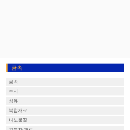
금속
금속
수지
섬유
복합재료
나노물질
고분자 재료