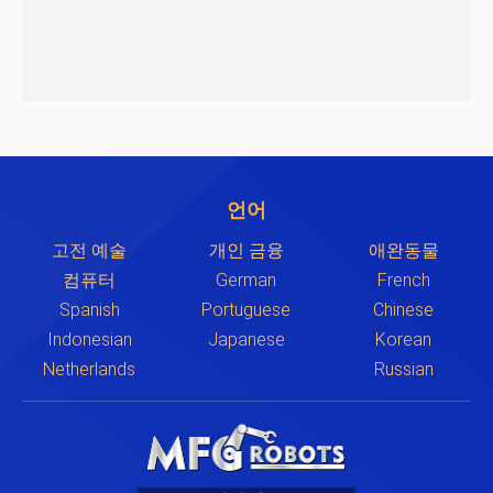
언어
고전 예술
개인 금융
애완동물
컴퓨터
German
French
Spanish
Portuguese
Chinese
Indonesian
Japanese
Korean
Netherlands
Russian