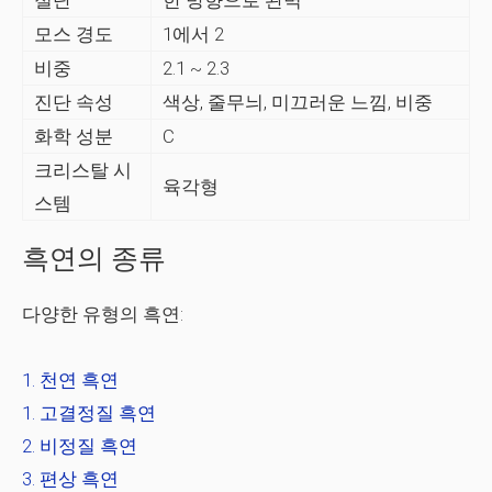
절단
한 방향으로 완벽
모스 경도
1에서 2
비중
2.1 ~ 2.3
진단 속성
색상, 줄무늬, 미끄러운 느낌, 비중
화학 성분
C
크리스탈 시
육각형
스템
흑연의 종류
다양한 유형의 흑연:
천연 흑연
고결정질 흑연
비정질 흑연
편상 흑연